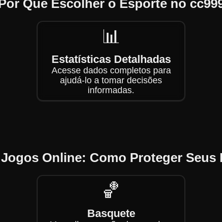
Por Que Escolher o Esporte no cc99
📊
Estatísticas Detalhadas
Acesse dados completos para
ajudá-lo a tomar decisões
informadas.
 Jogos Online: Como Proteger Seus 
🏀
Basquete