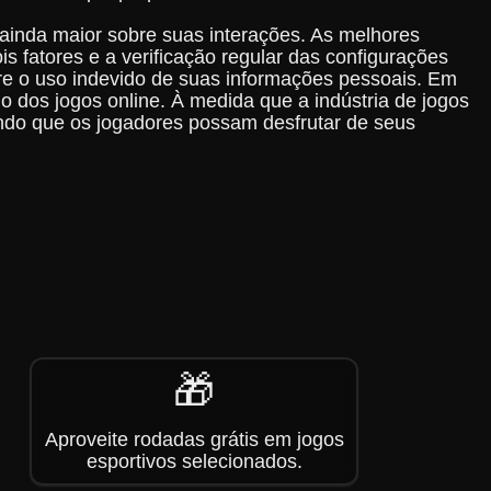
ainda maior sobre suas interações. As melhores
is fatores e a verificação regular das configurações
bre o uso indevido de suas informações pessoais. Em
o dos jogos online. À medida que a indústria de jogos
indo que os jogadores possam desfrutar de seus
🎁
Aproveite rodadas grátis em jogos
esportivos selecionados.