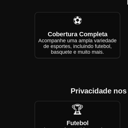
⚽
Cobertura Completa
Acompanhe uma ampla variedade
de esportes, incluindo futebol,
basquete e muito mais.
Privacidade nos
🏆
Futebol