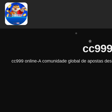
❄
❄
❄
❄
cc999
❄
❄
cc999 online-A comunidade global de apostas despe