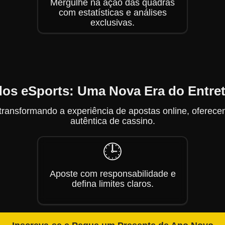
Mergulhe na ação das quadras
com estatísticas e análises
exclusivas.
os eSports: Uma Nova Era do Entret
ransformando a experiência de apostas online, oferecen
autêntica de cassino.
🕒
Aposte com responsabilidade e
defina limites claros.