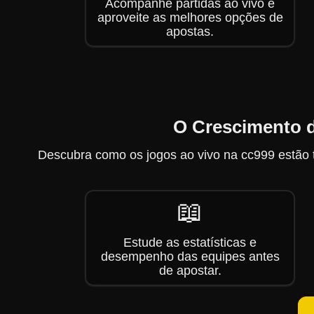
Acompanhe partidas ao vivo e
aproveite as melhores opções de
apostas.
O Crescimento d
Descubra como os jogos ao vivo na cc999 estão t
📖
Estude as estatísticas e
desempenho das equipes antes
de apostar.