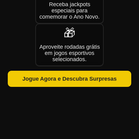
Receba jackpots
especiais para
comemorar o Ano Novo.
🎁
Aproveite rodadas grátis
em jogos esportivos
selecionados.
Jogue Agora e Descubra Surpresas