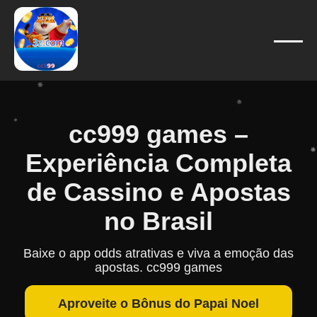
❄
❄
❄
❄
❄
❄
❄
❄
cc999 games –
❄
Experiência Completa
de Cassino e Apostas
❄
no Brasil
Baixe o app odds atrativas e viva a emoção das
apostas. cc999 games
Aproveite o Bônus do Papai Noel