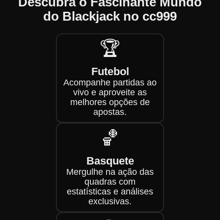
Descubra o Fascinante Mundo
do Blackjack no cc999
🏆
Futebol
Acompanhe partidas ao
vivo e aproveite as
melhores opções de
apostas.
🏀
Basquete
Mergulhe na ação das
quadras com
estatísticas e análises
exclusivas.