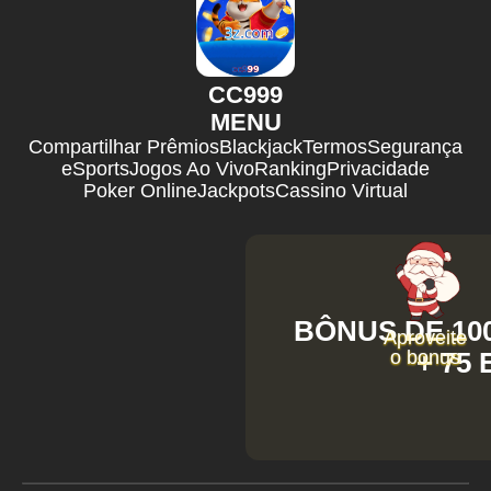
CC999
MENU
Compartilhar Prêmios
Blackjack
Termos
Segurança
eSports
Jogos Ao Vivo
Ranking
Privacidade
Poker Online
Jackpots
Cassino Virtual
BÔNUS DE 100
Aproveite
o bonus
+ 75