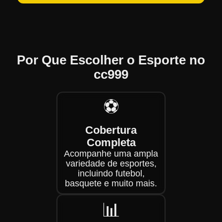
Por Que Escolher o Esporte no
cc999
⚽
Cobertura
Completa
Acompanhe uma ampla
variedade de esportes,
incluindo futebol,
basquete e muito mais.
📊